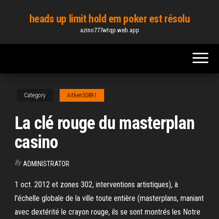
Skip
heads up limit hold em poker est résolu
to
azino777wtqp.web.app
the
content
Category
Aitken50891
La clé rouge du masterplan
casino
By
ADMINISTRATOR
1 oct. 2012 et zones 302, interventions artistiques), à
l'échelle globale de la ville toute entière (masterplans, maniant
avec dextérité le crayon rouge, ils se sont montrés les Notre